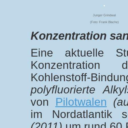
Junger Grindwal
(Foto: Frank Blache)
Konzentration sa
Eine aktuelle St
Konzentration 
Kohlenstoff-Bind
polyfluorierte Alky
von
Pilotwalen
(a
im Nordatlantik 
(2011)
um rund 60 P