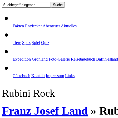
Fakten
Entdecker
Abenteuer
Aktuelles
Tiere
Spaß
Spiel
Quiz
Expedition Grönland
Foto-Galerie
Reisetagebuch
Baffin-Island
Gästebuch
Kontakt
Impressum
Links
Rubini Rock
Franz Josef Land
» Rub