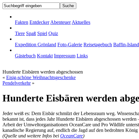
Fakten
Entdecker
Abenteuer
Aktuelles
Tiere
Spaß
Spiel
Quiz
Expedition Grönland
Foto-Galerie
Reisetagebuch
Baffin-Island
Gästebuch
Kontakt
Impressum
Links
Hunderte Eisbären werden abgeschossen
«
Eisig-schöne Weihnachtsgeschenke
Pendelverkehr
»
Hunderte Eisbären werden abge
Jeder weiß es: Dem Eisbär schmilzt der Lebensraum weg. Wissenschaf
bekannt ist, dass jedes Jahr Hunderte Eisbären abgeschossen werden
Arbeit der Umweltorganisationen OceanCare und Pro Wildlife unterstü
kanadische Regierung auf, endlich die Jagd auf den bedrohten König d
(Quelle und weitere Infos bei
OceanCare
)